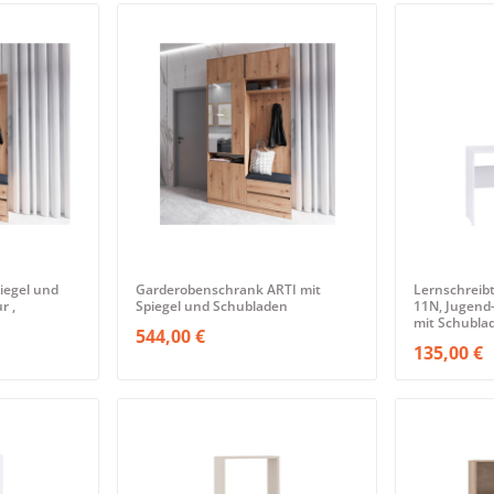
iegel und
Garderobenschrank ARTI mit
Lernschreib
r ,
Spiegel und Schubladen
11N, Jugend
mit Schubla
544,00 €
135,00 €