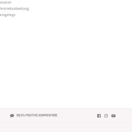
unserer
Vertriebsabteilung
estgelegt.
99,5% POSITIVE KOMMENTARE