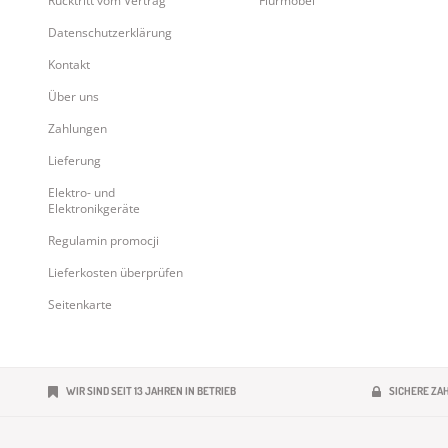
Rücktritt vom Vertrag
Flurmöbel
Datenschutzerklärung
Kontakt
Über uns
Zahlungen
Lieferung
Elektro- und
Elektronikgeräte
Regulamin promocji
Lieferkosten überprüfen
Seitenkarte
WIR SIND SEIT 13 JAHREN IN BETRIEB
SICHERE ZA