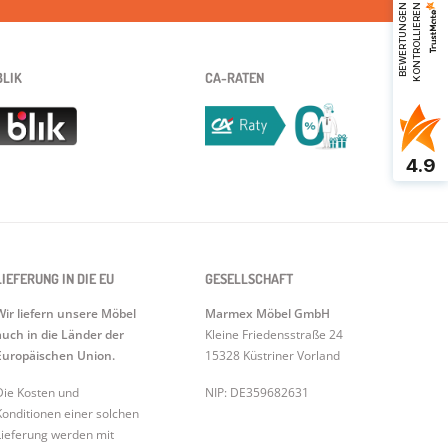
B
E
W
E
R
T
U
N
G
E
N
K
O
N
T
R
O
L
L
I
E
R
E
N
BLIK
CA-RATEN
4.9
LIEFERUNG IN DIE EU
GESELLSCHAFT
Wir liefern unsere Möbel
Marmex Möbel GmbH
auch in die Länder der
Kleine Friedensstraße 24
Europäischen Union.
15328 Küstriner Vorland
Die Kosten und
NIP: DE359682631
Konditionen einer solchen
Lieferung werden mit