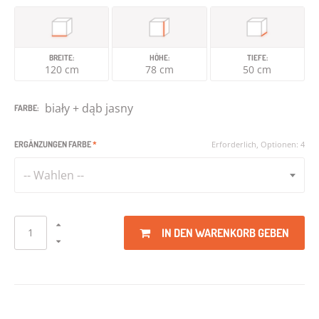
BREITE:
HÖHE:
TIEFE:
120 cm
78 cm
50 cm
biały + dąb jasny
FARBE:
ERGÄNZUNGEN FARBE
*
Erforderlich, Optionen: 4
-- Wahlen --
IN DEN WARENKORB GEBEN