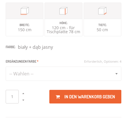
HÖHE:
BREITE:
TIEFE:
120 cm - für
150 cm
50 cm
Tischplatte 78 cm
biały + dąb jasny
FARBE:
ERGÄNZUNGEN FARBE
*
Erforderlich, Optionen: 4
-- Wahlen --
IN DEN WARENKORB GEBEN